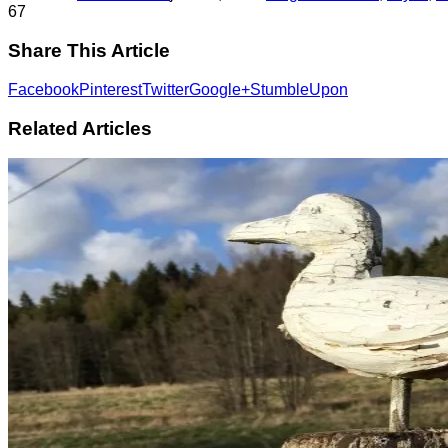
6
7
Share This Article
Facebook
Pinterest
Twitter
Google+
StumbleUpon
Related Articles