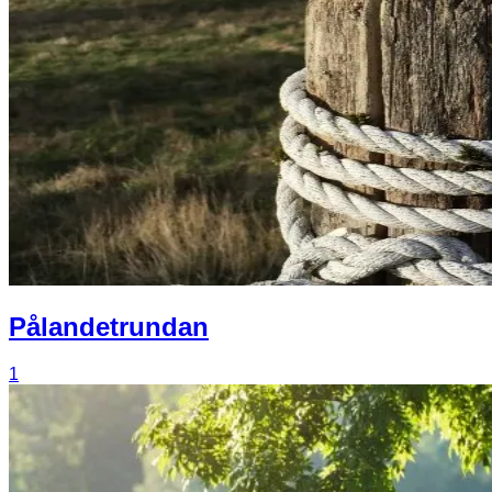
Pålandetrundan
1