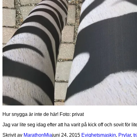
Hur snygga är inte de här! Foto: privat
Jag var lite seg idag efter att ha varit på kick off och sovit fö
Skrivit av
MarathonMia
juni 24, 2015
Evighetsmaskin
,
Prylar
,
t