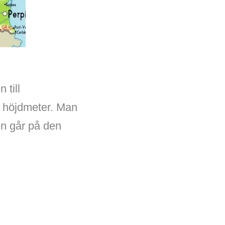
 till
0 höjdmeter. Man
ren går på den