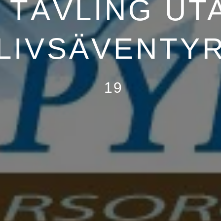
 TÄVLING UT
LIVSÄVENTY
19