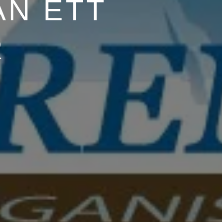
AN ETT
R