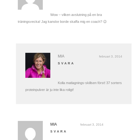
Wow – vilken avslutning på en bra
träningsvecka! Jag kanske borde skaffa mig en coach? 😉
MIA
februari 3, 2014
SVARA
Kolla matlagnings-skillsen först! 37 sorters
proteinpulver är ju inte lika roligt!
MIA
februari 3, 2014
SVARA