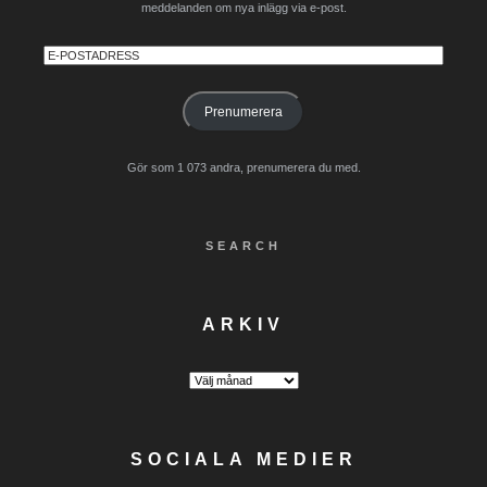
meddelanden om nya inlägg via e-post.
E-
postadress
Prenumerera
Gör som 1 073 andra, prenumerera du med.
SEARCH
ARKIV
Arkiv
SOCIALA MEDIER