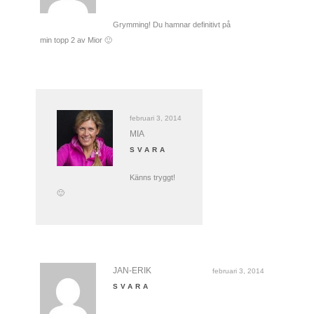
Grymming! Du hamnar definitivt på
min topp 2 av Mior 🙂
februari 3, 2014
MIA
SVARA
Känns tryggt!
🙂
JAN-ERIK
februari 3, 2014
SVARA