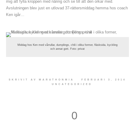
mig att fylla kroppen med näring och se till att den orkar med.
Avslutningen blev just en utlovad 37-rättersmiddag hemma hos coach
Ken igår…
Middag hos Ken med vårrullar, dumplings, chili i olika former, fläsksida, kyckling
och annat gott. Foto: privat
SKRIVIT AV
MARATHONMIA
FEBRUARI 3, 2014
UNCATEGORIZED
0