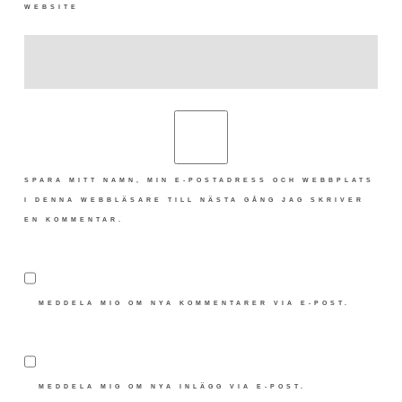
WEBSITE
SPARA MITT NAMN, MIN E-POSTADRESS OCH WEBBPLATS
I DENNA WEBBLÄSARE TILL NÄSTA GÅNG JAG SKRIVER
EN KOMMENTAR.
MEDDELA MIG OM NYA KOMMENTARER VIA E-POST.
MEDDELA MIG OM NYA INLÄGG VIA E-POST.