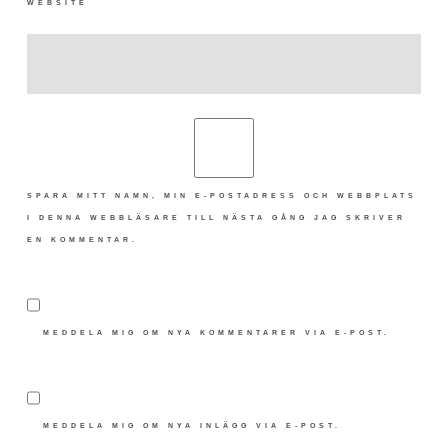
WEBSITE
SPARA MITT NAMN, MIN E-POSTADRESS OCH WEBBPLATS
I DENNA WEBBLÄSARE TILL NÄSTA GÅNG JAG SKRIVER
EN KOMMENTAR.
MEDDELA MIG OM NYA KOMMENTARER VIA E-POST.
MEDDELA MIG OM NYA INLÄGG VIA E-POST.