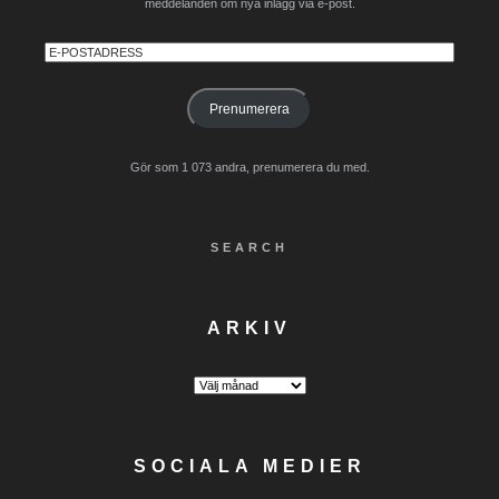
meddelanden om nya inlägg via e-post.
E-
postadress
Prenumerera
Gör som 1 073 andra, prenumerera du med.
SEARCH
ARKIV
Arkiv
SOCIALA MEDIER