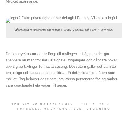
Mycket spännande.
Många olika personligheter har deltagit i Fotrally. Vilka ska ingå i laget? Foto: privat
Det kan tyckas att det är långt till tävlingen – 1 år, men det går
snabbare än man tror när ultralöpare, fotgängare och gångare bokar
upp sig på tävlingar för nästa säsong. Dessutom gäller det att hitta
bra, roliga och udda sponsorer för att få det hela att bli så bra som
möjligt. Jag behöver dessutom lära känna personerna för jag tänker
vara coachande hela vägen till seger.
SKRIVIT AV
MARATHONMIA
JULI 3, 2014
FOTRALLY
,
UNCATEGORIZED
,
UTMANING