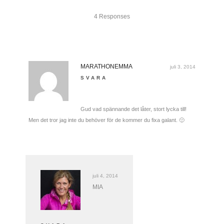
4 Responses
MARATHONEMMA
juli 3, 2014
SVARA
Gud vad spännande det låter, stort lycka till!
Men det tror jag inte du behöver för de kommer du fixa galant. 🙂
juli 4, 2014
MIA