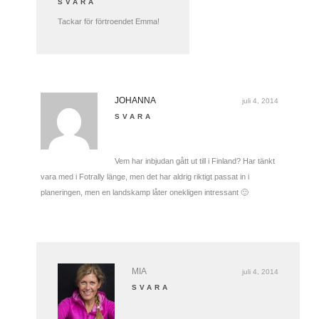
SVARA
Tackar för förtroendet Emma!
JOHANNA
juli 4, 2014
SVARA
Vem har inbjudan gått ut till i Finland? Har tänkt
vara med i Fotrally länge, men det har aldrig riktigt passat in i
planeringen, men en landskamp låter onekligen intressant 🙂
MIA
juli 4, 2014
SVARA