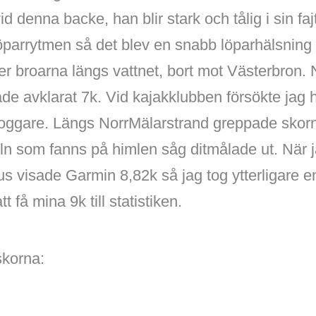
vid denna backe, han blir stark och tålig i sin fa
 löparrytmen så det blev en snabb löparhälsning
er broarna längs vattnet, bort mot Västerbron.
 hade avklarat 7k. Vid kajakklubben försökte jag
joggare. Längs NorrMälarstrand greppade skorn
ln som fanns på himlen såg ditmålade ut. När 
us visade Garmin 8,82k så jag tog ytterligare 
t få mina 9k till statistiken.
skorna: