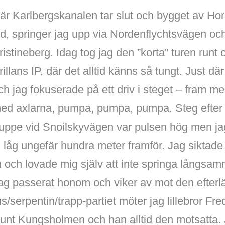
är Karlbergskanalen tar slut och bygget av Hor
id, springer jag upp via Nordenflychtsvägen oc
ristineberg. Idag tog jag den ”korta” turen runt
rillans IP, där det alltid känns så tungt. Just där
ch jag fokuserade på ett driv i steget – fram me
ed axlarna, pumpa, pumpa, pumpa. Steg efter st
 uppe vid Snoilskyvägen var pulsen hög men ja
låg ungefär hundra meter framför. Jag siktade 
och lovade mig själv att inte springa långsamm
jag passerat honom och viker av mot den efter
/serpentin/trapp-partiet möter jag lillebror Fre
unt Kungsholmen och han alltid den motsatta. J