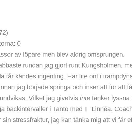
72)
korna: 0
sor av löpare men blev aldrig omsprungen.
nabbaste rundan jag gjort runt Kungsholmen, m
 tår kändes ingenting. Har lite ont i trampdyn
nnan jag började springa och inser att för att f
ndvikas. Vilket jag givetvis
inte
tänker lyssna ti
liga backintervaller i Tanto med IF Linnéa. Coach
 sin stressfraktur, jag kan tänka mig att vi får et