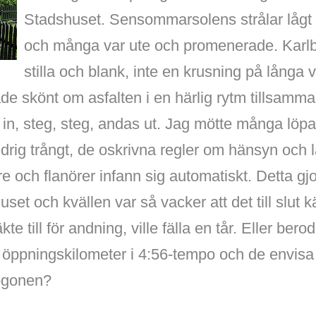
Stadshuset. Sensommarsolens strålar lågt 
och många var ute och promenerade. Karl
stilla och blank, inte en krusning på långa
de skönt om asfalten i en härlig rytm tillsam
in, steg, steg, andas ut. Jag mötte många löpa
rig trångt, de oskrivna regler om hänsyn och l
e och flanörer infann sig automatiskt. Detta gj
juset och kvällen var så vacker att det till slut
kte till för andning, ville fälla en tår. Eller be
n öppningskilometer i 4:56-tempo och de envisa
 ögonen?