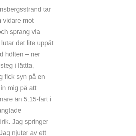
nsbergsstrand tar
h vidare mot
 och sprang via
 lutar det lite uppåt
d höften – ner
eg i lättta,
g fick syn på en
in mig på att
are än 5:15-fart i
längtade
drik. Jag springer
ag njuter av ett