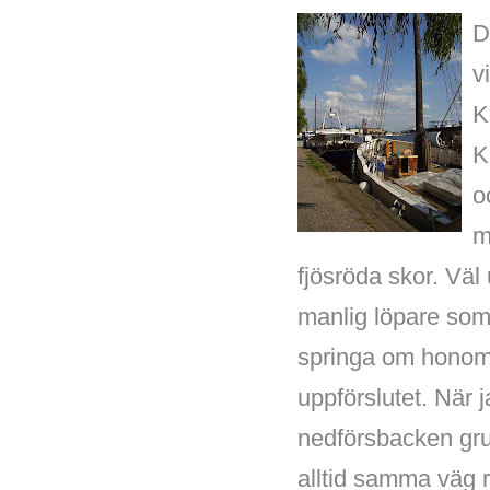
D
v
K
K
o
m
fjösröda skor. Väl
manlig löpare som 
springa om honom 
uppförslutet. När 
nedförsbacken grus
alltid samma väg r