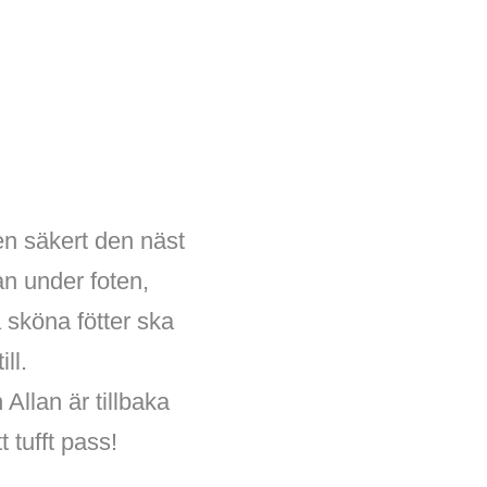
en säkert den näst
an under foten,
å sköna fötter ska
ll.
 Allan är tillbaka
t tufft pass!