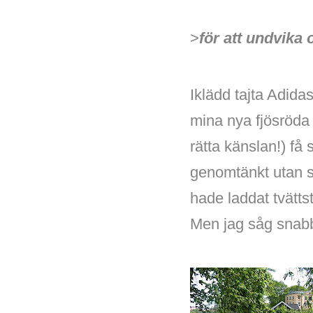
>
för att undvika 
Iklädd tajta Adidas
mina nya fjösröda 
rätta känslan!) få
genomtänkt utan s
hade laddat tvätt
Men jag såg snabb