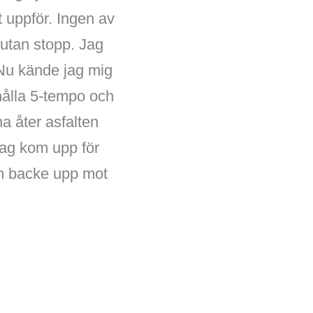
jt uppför. Ingen av
 utan stopp. Jag
 Nu kände jag mig
 hålla 5-tempo och
a åter asfalten
jag kom upp för
en backe upp mot