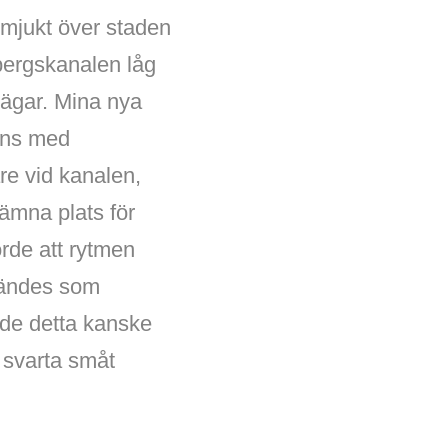
mjukt över staden
bergskanalen låg
 vägar. Mina nya
mans med
re vid kanalen,
ämna plats för
orde att rytmen
 kändes som
rodde detta kanske
 svarta småt