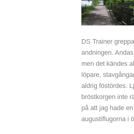
DS Trainer greppa
andningen. Andas 
men det kändes ald
löpare, stavgångar
aldrig föstördes. L
bröstkorgen inte rä
på att jag hade e
augustiflugorna i