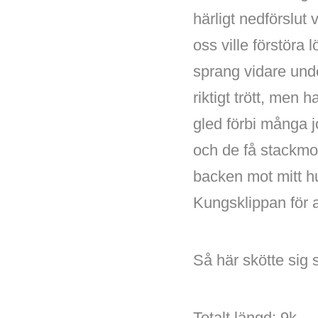
härligt nedförslut 
oss ville förstöra
sprang vidare und
riktigt trött, men
gled förbi många 
och de få stackmo
backen mot mitt h
Kungsklippan för at
Så här skötte sig 
Totalt längd: 9k