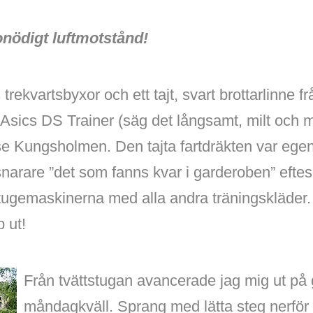
onödigt luftmotstånd!
 trekvartsbyxor och ett tajt, svart brottarlinne 
Asics DS Trainer (säg det långsamt, milt och m
 se Kungsholmen. Den tajta fartdräkten var egen
narare ”det som fanns kvar i garderoben” eftes
stugemaskinerna med alla andra träningskläder.
 ut!
Från tvättstugan avancerade jag mig ut på
måndagkväll. Sprang med lätta steg nerfö