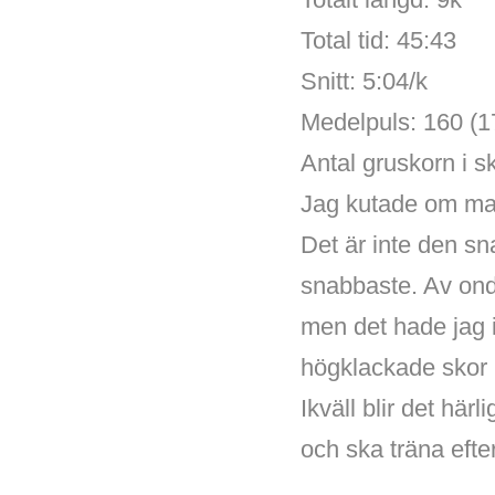
Total tid: 45:43
Snitt: 5:04/k
Medelpuls: 160 (1
Antal gruskorn i s
Jag kutade om mas
Det är inte den s
snabbaste. Av onda
men det hade jag i
högklackade skor u
Ikväll blir det här
och ska träna efter