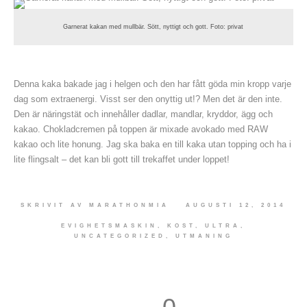
Garnerat kakan med mullbär. Sött, nyttigt och gott. Foto: privat
Denna kaka bakade jag i helgen och den har fått göda min kropp varje
dag som extraenergi. Visst ser den onyttig ut!? Men det är den inte.
Den är näringstät och innehåller dadlar, mandlar, kryddor, ägg och
kakao. Chokladcremen på toppen är mixade avokado med RAW
kakao och lite honung. Jag ska baka en till kaka utan topping och ha i
lite flingsalt – det kan bli gott till trekaffet under loppet!
SKRIVIT AV
MARATHONMIA
AUGUSTI 12, 2014
EVIGHETSMASKIN
,
KOST
,
ULTRA
,
UNCATEGORIZED
,
UTMANING