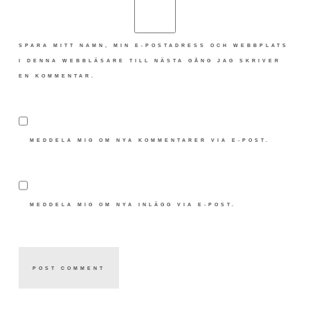
SPARA MITT NAMN, MIN E-POSTADRESS OCH WEBBPLATS
I DENNA WEBBLÄSARE TILL NÄSTA GÅNG JAG SKRIVER
EN KOMMENTAR.
MEDDELA MIG OM NYA KOMMENTARER VIA E-POST.
MEDDELA MIG OM NYA INLÄGG VIA E-POST.