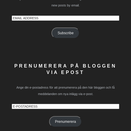
new posts by email.
Email
Address
Subscribe
PRENUMERERA PÅ BLOGGEN
VIA EPOST
Ange din e-postadress för att prenumerera på den här bloggen och få
meddelanden om nya inlägg via e-post.
E-
postadress
Prenumerera