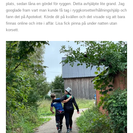
plats, sedan låna en gördel för ryggen. Detta avhjälpte lite grand. Jag
googlade fram vart man kunde få tag i ryggkorsetter/hållningshjälp och
fann det på Apoteket. Körde dit på kvällen och det visade sig att bara
finnas online och inte i affär. Lisa fick pinna på under natten utan
korsett.