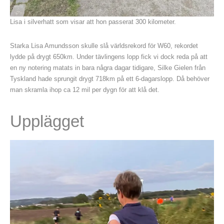
Lisa i silverhatt som visar att hon passerat 300 kilometer.
Starka Lisa Amundsson skulle slå världsrekord för W60, rekordet
lydde på drygt 650km. Under tävlingens lopp fick vi dock reda på att
en ny notering matats in bara några dagar tidigare, Silke Gielen från
Tyskland hade sprungit drygt 718km på ett 6-dagarslopp. Då behöver
man skramla ihop ca 12 mil per dygn för att klå det.
Upplägget