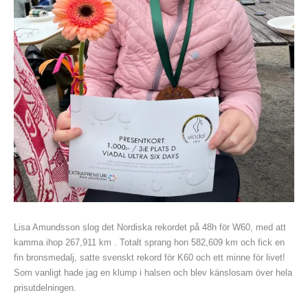
Lisa Amundsson slog det Nordiska rekordet på 48h för W60, med att
kamma ihop 267,911 km . Totalt sprang hon 582,609 km och fick en
fin bronsmedalj, satte svenskt rekord för K60 och ett minne för livet!
Som vanligt hade jag en klump i halsen och blev känslosam över hela
prisutdelningen.