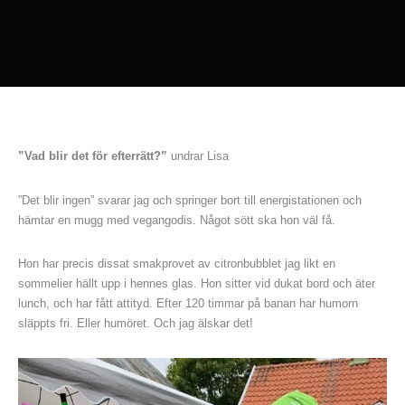
”Vad blir det för efterrätt?”
undrar Lisa
”Det blir ingen” svarar jag och springer bort till energistationen och
hämtar en mugg med vegangodis. Något sött ska hon väl få.
Hon har precis dissat smakprovet av citronbubblet jag likt en
sommelier hällt upp i hennes glas. Hon sitter vid dukat bord och äter
lunch, och har fått attityd. Efter 120 timmar på banan har humorn
släppts fri. Eller humöret. Och jag älskar det!