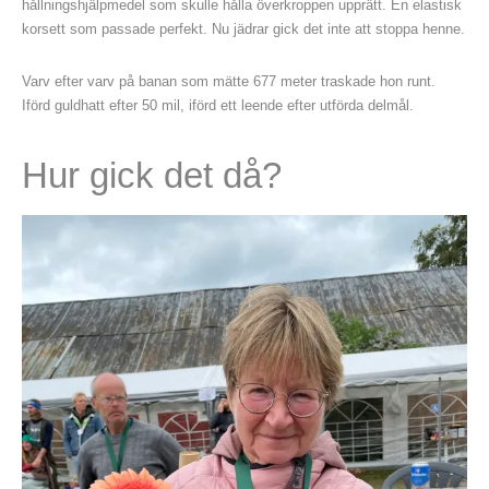
hållningshjälpmedel som skulle hålla överkroppen upprätt. En elastisk
korsett som passade perfekt. Nu jädrar gick det inte att stoppa henne.
Varv efter varv på banan som mätte 677 meter traskade hon runt.
Iförd guldhatt efter 50 mil, iförd ett leende efter utförda delmål.
Hur gick det då?