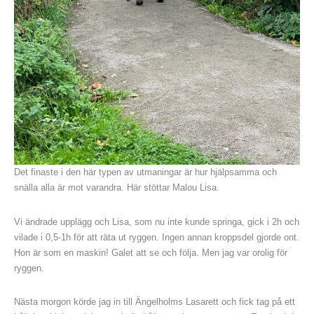
Det finaste i den här typen av utmaningar är hur hjälpsamma och
snälla alla är mot varandra. Här stöttar Malou Lisa.
Vi ändrade upplägg och Lisa, som nu inte kunde springa, gick i 2h och
vilade i 0,5-1h för att räta ut ryggen. Ingen annan kroppsdel gjorde ont.
Hon är som en maskin! Galet att se och följa. Men jag var orolig för
ryggen.
Nästa morgon körde jag in till Ängelholms Lasarett och fick tag på ett