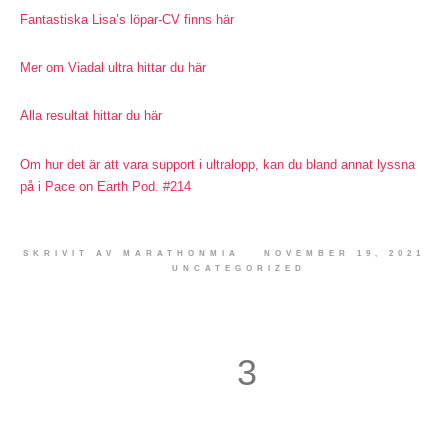
Fantastiska Lisa’s löpar-CV finns här
Mer om Viadal ultra
hittar du här
Alla resultat hittar du här
Om hur det är att vara support i ultralopp, kan du bland annat lyssna
på i Pace on Earth Pod. #214
SKRIVIT AV
MARATHONMIA
NOVEMBER 19, 2021
UNCATEGORIZED
3
4