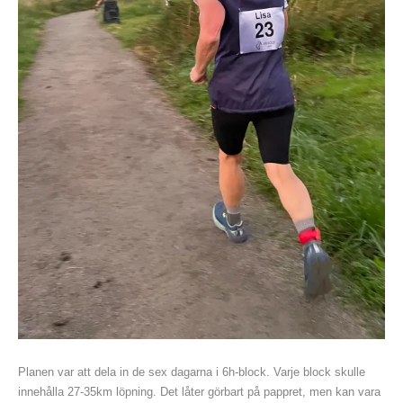
Planen var att dela in de sex dagarna i 6h-block. Varje block skulle
innehålla 27-35km löpning. Det låter görbart på pappret, men kan vara