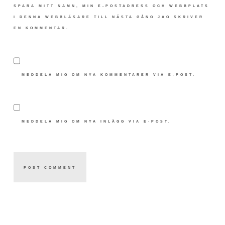
SPARA MITT NAMN, MIN E-POSTADRESS OCH WEBBPLATS
I DENNA WEBBLÄSARE TILL NÄSTA GÅNG JAG SKRIVER
EN KOMMENTAR.
MEDDELA MIG OM NYA KOMMENTARER VIA E-POST.
MEDDELA MIG OM NYA INLÄGG VIA E-POST.