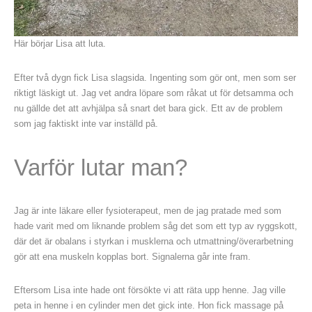
Här börjar Lisa att luta.
Efter två dygn fick Lisa slagsida. Ingenting som gör ont, men som ser
riktigt läskigt ut. Jag vet andra löpare som råkat ut för detsamma och
nu gällde det att avhjälpa så snart det bara gick. Ett av de problem
som jag faktiskt inte var inställd på.
Varför lutar man?
Jag är inte läkare eller fysioterapeut, men de jag pratade med som
hade varit med om liknande problem såg det som ett typ av ryggskott,
där det är obalans i styrkan i musklerna och utmattning/överarbetning
gör att ena muskeln kopplas bort. Signalerna går inte fram.
Eftersom Lisa inte hade ont försökte vi att räta upp henne. Jag ville
peta in henne i en cylinder men det gick inte. Hon fick massage på