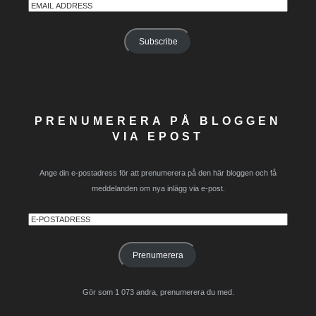
Email
Address
Subscribe
PRENUMERERA PÅ BLOGGEN
VIA EPOST
Ange din e-postadress för att prenumerera på den här bloggen och få
meddelanden om nya inlägg via e-post.
E-
postadress
Prenumerera
Gör som 1 073 andra, prenumerera du med.