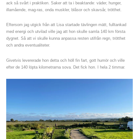
ack så svårt i praktiken. Saker att ta i beaktande: väder, hunger,
illamående, mag-ras, onda muskler, blåsor och skavsår, trötthet.
Eftersom jag utgick från att Lisa startade tävlingen mätt, fulltankad
med energi och utvilad ville jag att hon skulle samla 140 km första
dygnet. Så att vi skulle kunna anpassa resten utifrån regn, trötthet
och andra eventualiteter.
Givetvis levererade hon detta och höll fin fart, gott humör och ville
efter de 140 löpta kilometrarna sova. Det fick hon. I hela 2 timmar.