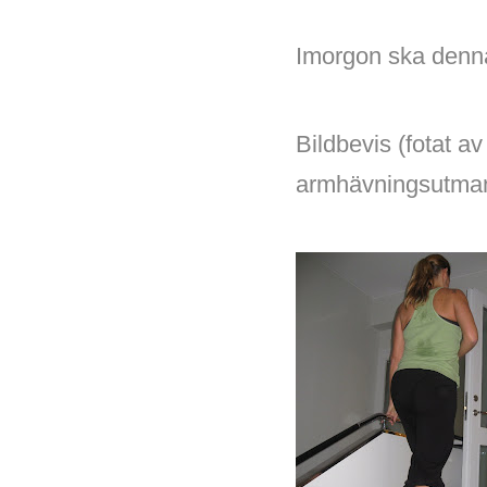
Imorgon ska denna 
Bildbevis (fotat a
armhävningsutma