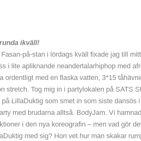
runda ikväll!
Fasan-på-stan i lördags kväll fixade jag till mit
ss i lite apliknande neandertalarhiphop med afr
rma ordentligt med en flaska vatten, 3*15 tåhävni
ön stretch. Tog mig in i partylokalen på SATS S
på LillaDuktig som smet in som siste dansös i 
 Party med brudarna alltså. BodyJam. Vi hamna
ruktioner i den nya koreografin – men vad gör d
laDuktig med sig? Hon vet hur man skakar rumpa,