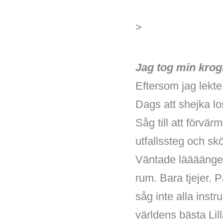
>
Jag tog min krog
Eftersom jag lekte 
Dags att shejka lo
Såg till att förvä
utfallssteg och sk
Väntade läääänge 
rum. Bara tjejer.
såg inte alla inst
världens bästa Lil