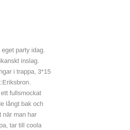
t eget party idag.
ikanskt inslag.
ngar i trappa, 3*15
t:Eriksbron.
ett fullsmockat
de långt bak och
et när man har
 tar till coola