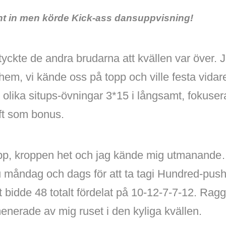
nt in men körde Kick-ass dansuppvisning!
ckte de andra brudarna att kvällen var över. J
gå hem, vi kände oss på topp och ville festa vida
 olika situps-övningar 3*15 i långsamt, fokusera
ft som bonus.
opp, kroppen het och jag kände mig utmanand
u måndag och dags för att ta tagi Hundred-pus
t bidde 48 totalt fördelat på 10-12-7-7-12. Rag
nerade av mig ruset i den kyliga kvällen.