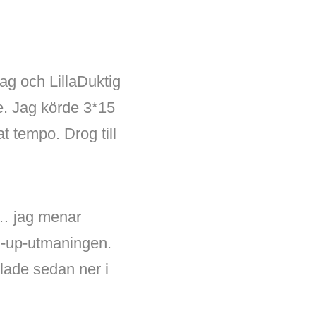
ag och LillaDuktig
re. Jag körde 3*15
t tempo. Drog till
e… jag menar
h-up-utmaningen.
glade sedan ner i