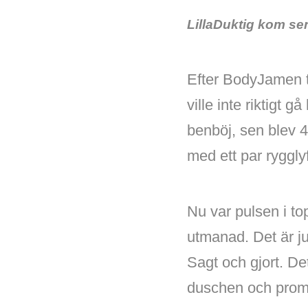
LillaDuktig kom se
Efter BodyJamen ty
ville inte riktigt 
benböj, sen blev 4
med ett par ryggly
Nu var pulsen i t
utmanad. Det är j
Sagt och gjort. De
duschen och prome