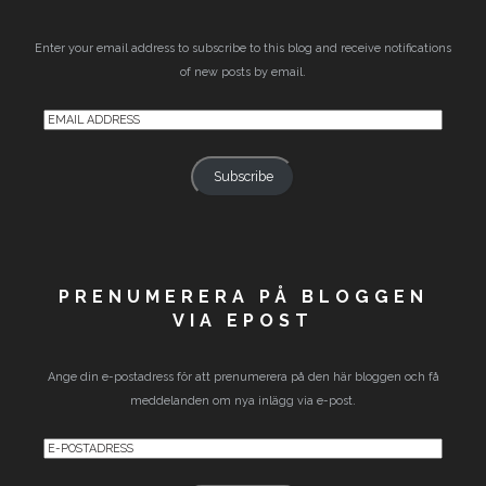
Enter your email address to subscribe to this blog and receive notifications
of new posts by email.
Email
Address
Subscribe
PRENUMERERA PÅ BLOGGEN
VIA EPOST
Ange din e-postadress för att prenumerera på den här bloggen och få
meddelanden om nya inlägg via e-post.
E-
postadress