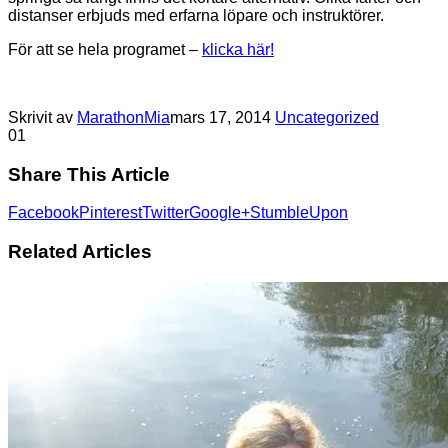
distanser erbjuds med erfarna löpare och instruktörer.
För att se hela programet –
klicka här!
Skrivit av
MarathonMia
mars 17, 2014
Uncategorized
0
1
Share This Article
Facebook
Pinterest
Twitter
Google+
StumbleUpon
Related Articles