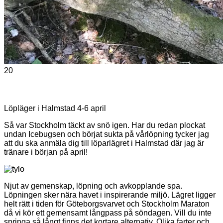
20
Löpläger i Halmstad 4-6 april
Så var Stockholm täckt av snö igen. Har du redan plockat
undan Icebugsen och börjat sukta på vårlöpning tycker jag
att du ska anmäla dig till löparlägret i Halmstad där jag är
tränare i början på april!
Njut av gemenskap, löpning och avkopplande spa.
Löpningen sker nära havet i inspirerande miljö. Lägret ligger
helt rätt i tiden för Göteborgsvarvet och Stockholm Maraton
då vi kör ett gemensamt långpass på söndagen. Vill du inte
springa så långt finns det kortare alternativ. Olika farter och