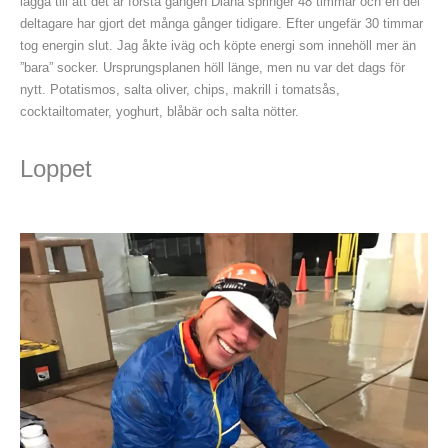
lägga till att det är första gången Diana springer 48 timmar och en del
deltagare har gjort det många gånger tidigare. Efter ungefär 30 timmar
tog energin slut. Jag åkte iväg och köpte energi som innehöll mer än
”bara” socker. Ursprungsplanen höll länge, men nu var det dags för
nytt. Potatismos, salta oliver, chips, makrill i tomatsås,
cocktailtomater, yoghurt, blåbär och salta nötter.
Loppet