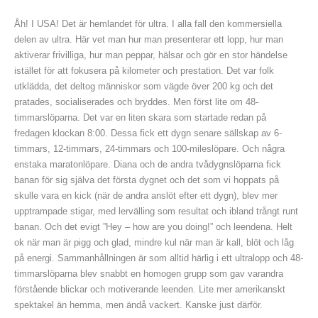
Åh! I USA! Det är hemlandet för ultra. I alla fall den kommersiella
delen av ultra. Här vet man hur man presenterar ett lopp, hur man
aktiverar frivilliga, hur man peppar, hälsar och gör en stor händelse
istället för att fokusera på kilometer och prestation. Det var folk
utklädda, det deltog människor som vägde över 200 kg och det
pratades, socialiserades och bryddes. Men först lite om 48-
timmarslöparna. Det var en liten skara som startade redan på
fredagen klockan 8:00. Dessa fick ett dygn senare sällskap av 6-
timmars, 12-timmars, 24-timmars och 100-mileslöpare. Och några
enstaka maratonlöpare. Diana och de andra tvådygnslöparna fick
banan för sig själva det första dygnet och det som vi hoppats på
skulle vara en kick (när de andra anslöt efter ett dygn), blev mer
upptrampade stigar, med lervälling som resultat och ibland trångt runt
banan. Och det evigt ”Hey – how are you doing!” och leendena. Helt
ok när man är pigg och glad, mindre kul när man är kall, blöt och låg
på energi. Sammanhållningen är som alltid härlig i ett ultralopp och 48-
timmarslöparna blev snabbt en homogen grupp som gav varandra
förstående blickar och motiverande leenden. Lite mer amerikanskt
spektakel än hemma, men ändå vackert. Kanske just därför.