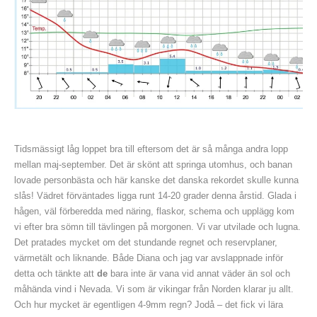
Tidsmässigt låg loppet bra till eftersom det är så många andra lopp
mellan maj-september. Det är skönt att springa utomhus, och banan
lovade personbästa och här kanske det danska rekordet skulle kunna
slås! Vädret förväntades ligga runt 14-20 grader denna årstid. Glada i
hågen, väl förberedda med näring, flaskor, schema och upplägg kom
vi efter bra sömn till tävlingen på morgonen. Vi var utvilade och lugna.
Det pratades mycket om det stundande regnet och reservplaner,
värmetält och liknande. Både Diana och jag var avslappnade inför
detta och tänkte att
de
bara inte är vana vid annat väder än sol och
måhända vind i Nevada. Vi som är vikingar från Norden klarar ju allt.
Och hur mycket är egentligen 4-9mm regn? Jodå – det fick vi lära