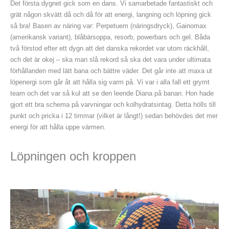
Det första dygnet gick som en dans. Vi samarbetade fantastiskt och
grät någon skvätt då och då för att energi, langning och löpning gick
så bra! Basen av näring var: Perpetuem (näringsdryck), Gainomax
(amerikansk variant), blåbärsoppa, resorb, powerbars och gel. Båda
två förstod efter ett dygn att det danska rekordet var utom räckhåll,
och det är okej – ska man slå rekord så ska det vara under ultimata
förhållanden med lätt bana och bättre väder. Det går inte att maxa ut
löpenergi som går åt att hålla sig varm på. Vi var i alla fall ett grymt
team och det var så kul att se den leende Diana på banan. Hon hade
gjort ett bra schema på varvningar och kolhydratsintag. Detta hölls till
punkt och pricka i 12 timmar (vilket är långt!) sedan behövdes det mer
energi för att hålla uppe värmen.
Löpningen och kroppen