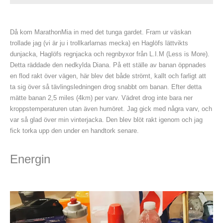
Då kom MarathonMia in med det tunga gardet. Fram ur väskan
trollade jag (vi är ju i trollkarlarnas mecka) en Haglöfs lättvikts
dunjacka, Haglöfs regnjacka och regnbyxor från L.I.M (Less is More).
Detta räddade den nedkylda Diana. På ett ställe av banan öppnades
en flod rakt över vägen, här blev det både strömt, kallt och farligt att
ta sig över så tävlingsledningen drog snabbt om banan. Efter detta
mätte banan 2,5 miles (4km) per varv. Vädret drog inte bara ner
kroppstemperaturen utan även humöret. Jag gick med några varv, och
var så glad över min vinterjacka. Den blev blöt rakt igenom och jag
fick torka upp den under en handtork senare.
Energin