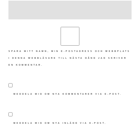
SPARA MITT NAMN, MIN E-POSTADRESS OCH WEBBPLATS
I DENNA WEBBLÄSARE TILL NÄSTA GÅNG JAG SKRIVER
EN KOMMENTAR.
MEDDELA MIG OM NYA KOMMENTARER VIA E-POST.
MEDDELA MIG OM NYA INLÄGG VIA E-POST.