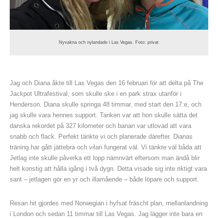
Nyvakna och nylandade i Las Vegas. Foto: privat
Jag och Diana åkte till Las Vegas den 16 februari för att delta på The
Jackpot Ultrafestival, som skulle ske i en park strax utanför i
Henderson. Diana skulle springa 48 timmar, med start den 17:e, och
jag skulle vara hennes support. Tanken var att hon skulle sätta det
danska rekordet på 327 kilometer och banan var utlovad att vara
snabb och flack. Perfekt tänkte vi och planerade därefter. Dianas
träning har gått jättebra och vilan fungerat väl. Vi tänkte väl båda att
Jetlag inte skulle påverka ett lopp nämnvärt eftersom man ändå blir
helt konstig att hålla igång i två dygn. Detta visade sig inte riktigt vara
sant – jetlagen gör en yr och illamående – både löpare och support.
Resan hit gjordes med Norwegian i hyfsat fräscht plan, mellanlandning
i London och sedan 11 timmar till Las Vegas. Jag lägger inte bara en