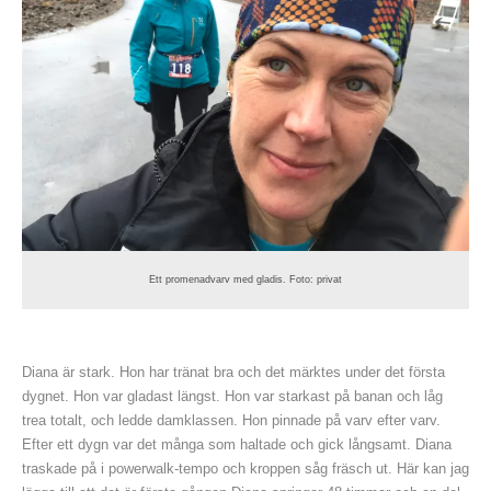
Ett promenadvarv med gladis. Foto: privat
Diana är stark. Hon har tränat bra och det märktes under det första
dygnet. Hon var gladast längst. Hon var starkast på banan och låg
trea totalt, och ledde damklassen. Hon pinnade på varv efter varv.
Efter ett dygn var det många som haltade och gick långsamt. Diana
traskade på i powerwalk-tempo och kroppen såg fräsch ut. Här kan jag