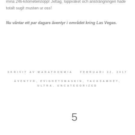
mina 246-kilometerslopp! Jetlag, loppvaket och ansträngningen hade
totalt sugit musten ur oss!
Nu väntar ett par dagars äventyr i området kring Las Vegas.
SKRIVIT AV
MARATHONMIA
FEBRUARI 22, 2017
ÄVENTYR
,
EVIGHETSMASKIN
,
TACKSAMHET
,
ULTRA
,
UNCATEGORIZED
5