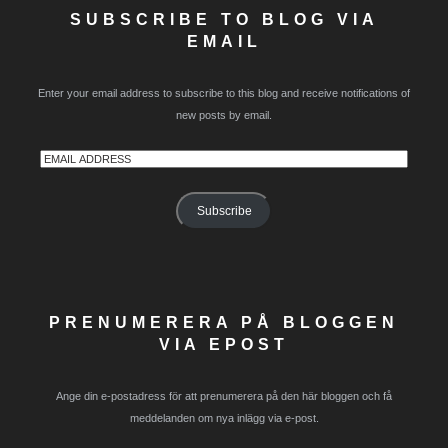
SUBSCRIBE TO BLOG VIA
EMAIL
Enter your email address to subscribe to this blog and receive notifications of
new posts by email.
Email
Address
Subscribe
PRENUMERERA PÅ BLOGGEN
VIA EPOST
Ange din e-postadress för att prenumerera på den här bloggen och få
meddelanden om nya inlägg via e-post.