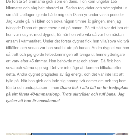
De första 24 timmarna gick som en dans. Hon kom ungefär 165
kilometer och såg helt oberörd ut. Sedan tog väder och sömngbrist ut
sin rätt. Jetlagen gjorde både mig och Diana yr under vissa perioder.
Jag kunde gå in i bilen och sova någon timme åt gången, men jag
tvingade Diana att promenera runt på banan. På ett sätt var det bra att
hon var i osynk med dygnet, för när hon ville vila så var hon nästan
ensam i värmetältet. Under det första dygnet fick hon vila/sova vid två
tillfällen och sedan var hon snabbt ute på banan. Andra dygnet var hon
så trött och jag gjorde felbedömningen att tvinga ut henne ytterligare
ett varv efter 45 timmar. Hon behövde mat och sömn. Då fick hon
sova och värma upp sig. Det var inte läge att komma tillbaka efter
detta. Andra dygnet präglades av låg energi, och det var inte lätt att
fylla på. När hon gick och lade sig sprang två damer om och tog hem
första och andraplatsen – men
Diana fick i alla fall en fin tredjeplats
på sitt första 48-timmarslopp. Trots skitväder och tuff bana. Jag
tycker att hon är enastående!