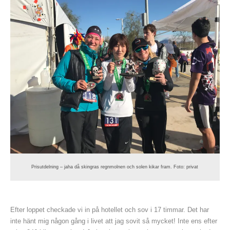
Prisutdelning – jaha då skingras regnmolnen och solen kikar fram. Foto: privat
Efter loppet checkade vi in på hotellet och sov i 17 timmar. Det har
inte hänt mig någon gång i livet att jag sovit så mycket! Inte ens efter