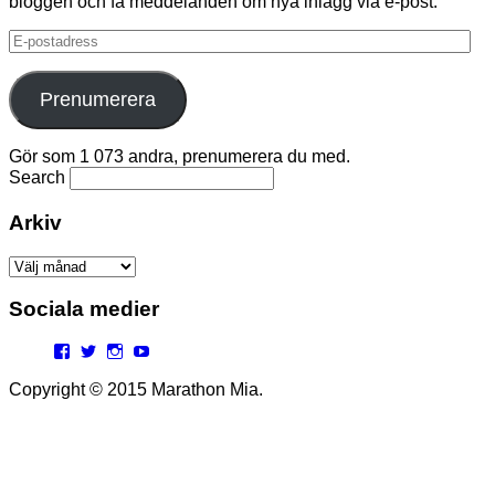
bloggen och få meddelanden om nya inlägg via e-post.
E-
postadress
Prenumerera
Gör som 1 073 andra, prenumerera du med.
Search
Arkiv
Arkiv
Sociala medier
Facebook
Twitter
Instagram
YouTube
Copyright © 2015 Marathon Mia.