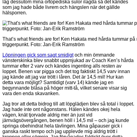
låg dessutom mina ortopediska sulor ilagda så det kändes
som jag hade både livrem och hängslen när det gällde
hälsporren.
That’s what friends are for! Ken Hakata med hårda tummar på r
triggerpunkt. Foto: Jan-Erik Ramström
Löpningen gick som sagt smidigt
och min ömmande
vänsterskinka blev snabbt uppmjukad av Coach Ken’s hårda
tummar efter 2 varv och kändes ingenting alls resten av
loppet. Benen var pigga och det tog faktiskt 14,5 varv innan
jag kände att jag var trött i låren. Det är 14,5 mil! Hur kan
detta vara möjligt? Samtidigt (varv 14) kände jag en
begynnande blåsa på höger mitt-tå, vilket senare visar sig
vara den enda skavanken.
Jag tror att detta bidrog till att löpglädjen blev så total i loppet.
Jag hade inte ont någonstans. Hälen kändes okej hela
vägen, knät tjorvade aldrig mer än just vid
järnvägsövergången, benen höll i 14,5 mil – och jag kunde
springa obehindrat hela tävlingen. Mina gåpauser gick i
ganska raskt tempo och jag upplevde mig aldrig trött i
kroppen eller sömnig. Jag förvånades faktiskt över detta