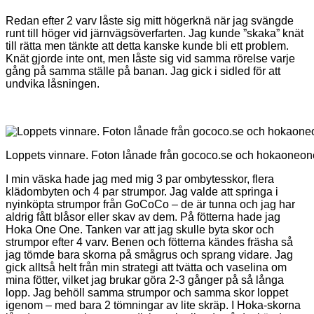
Redan efter 2 varv låste sig mitt högerknä när jag svängde
runt till höger vid järnvägsöverfarten. Jag kunde ”skaka” knät
till rätta men tänkte att detta kanske kunde bli ett problem.
Knät gjorde inte ont, men låste sig vid samma rörelse varje
gång på samma ställe på banan. Jag gick i sidled för att
undvika låsningen.
Loppets vinnare. Foton lånade från gococo.se och hokaoneo
I min väska hade jag med mig 3 par ombytesskor, flera
klädombyten och 4 par strumpor. Jag valde att springa i
nyinköpta strumpor från GoCoCo – de är tunna och jag har
aldrig fått blåsor eller skav av dem. På fötterna hade jag
Hoka One One. Tanken var att jag skulle byta skor och
strumpor efter 4 varv. Benen och fötterna kändes fräsha så
jag tömde bara skorna på smågrus och sprang vidare. Jag
gick alltså helt från min strategi att tvätta och vaselina om
mina fötter, vilket jag brukar göra 2-3 gånger på så långa
lopp. Jag behöll samma strumpor och samma skor loppet
igenom – med bara 2 tömningar av lite skräp. I Hoka-skorna