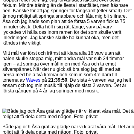
faktum. Mindre träning än de flesta i startfältet, men fräshare
ben. Kanske för att jag springer för långsamt (eller smart). Det
är nog möjligt att springa snabbare och låta mig bli slitnare.
Åsa och jag hade som plan att de första 5 varven fick ta 75
minuter styck. Detta höll i sig rätt länge, varv på varv
lyckades vi hålla oss inom ramen för det som skulle varit
inledningen. Jag kanske skulle ha kunnat öka, men det
kändes inte viktigt.
Mitt mål var först och främst att klara alla 16 varv utan att
hälen skulle stoppa mig, mitt andra mål var sub 24 timmar
igen – att springa över mållinjen med Åsa och ta emot
silverspännet. När det nu gick så bra slog jag till med att
persa med hela två timmar och kom in som 4:e dam till
tonerna av
Waves
på
21:39:50
. De sista 4 varven var jag helt
ensam och tog min musik till hjälp de sista 2 varven. Det är
första gången på 4 år jag springer med musik.
Både jag och Åsa grät av glädje när vi klarat våra mål. Det är ot
roligt att få dela detta med någon. Foto: privat