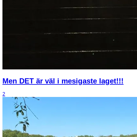
Men DET är väl i mesigaste laget!!!
2