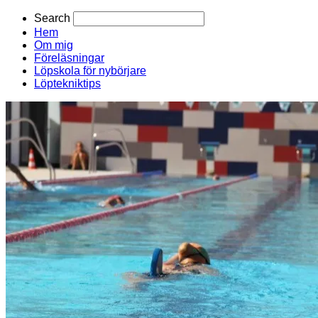
Search
Hem
Om mig
Föreläsningar
Löpskola för nybörjare
Löptekniktips