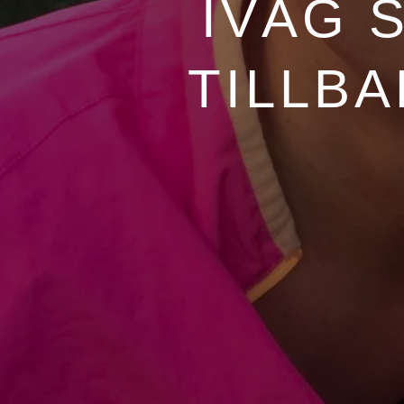
IVÄG 
TILLB