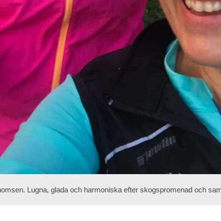
omsen. Lugna, glada och harmoniska efter skogspromenad och samta