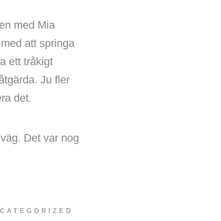
ogen med Mia
 med att springa
a ett tråkigt
åtgärda. Ju fler
era det.
iväg. Det var nog
CATEGORIZED