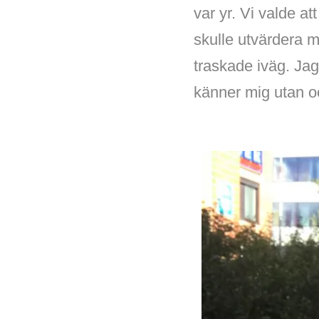
var yr. Vi valde a
skulle utvärdera m
traskade iväg. Jag
känner mig utan o